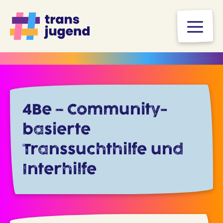
Zum
Inhalt
M
springen
4Be – Community-
basierte
Transsuchthilfe und
Interhilfe