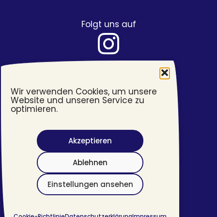
Folgt uns auf
Wir verwenden Cookies, um unsere
Website und unseren Service zu
optimieren.
Akzeptieren
Barrierefreiheit
Ablehnen
Impressum
Datenschutzerklärung
Einstellungen ansehen
©
2026 #transjugend
Cookie-Richtlinie
Datenschutzerklärung
Impressum