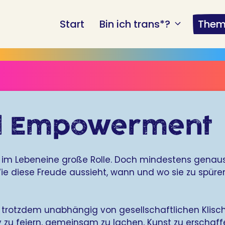
Start
Bin ich trans*?
Them
nd Empowerment
im Lebeneine große Rolle. Doch mindestens genauso 
diese Freude aussieht, wann und wo sie zu spüren is
 trotzdem unabhängig von gesellschaftlichen Klische
ty zu feiern, gemeinsam zu lachen, Kunst zu erschaf