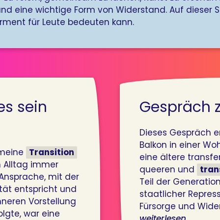
 und eine wichtige Form von Widerstand. Auf dieser 
ment für Leute bedeuten kann.
es sein
Gespräch z
Dieses Gespräch 
Balkon in einer Woh
r meine
Transition
eine ältere transfe
m Alltag immer
queeren und
tran
Ansprache, mit der
Teil der Generatio
tät entspricht und
staatlicher Repre
nneren Vorstellung
Fürsorge und Wide
lgte, war eine
weiterlesen