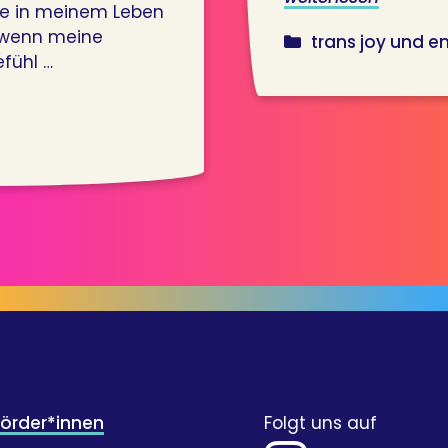
ie in meinem Leben
, wenn meine
kategorien
trans joy und
fühl …
Förder*innen
Folgt uns auf