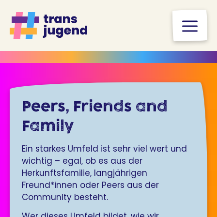
Zum
Inhalt
M
springen
Peers, Friends and
Family
Ein starkes Umfeld ist sehr viel wert und
wichtig – egal, ob es aus der
Herkunftsfamilie, langjährigen
Freund*innen oder Peers aus der
Community besteht.
Wer dieses Umfeld bildet, wie wir