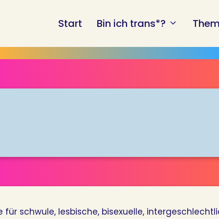
Start
Bin ich trans*?
Them
für schwule, lesbische, bisexuelle, intergeschlecht