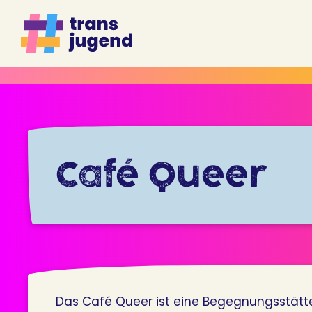
Zum
Inhalt
springen
Café Queer
Das Café Queer ist eine Begegnungsstätte 