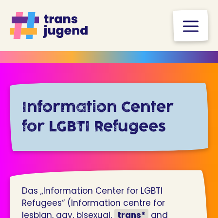
Zum
Inhalt
M
springen
Information Center
for LGBTI Refugees
Das „Information Center for LGBTI
Refugees“ (Information centre for
lesbian, gay, bisexual,
trans*
and