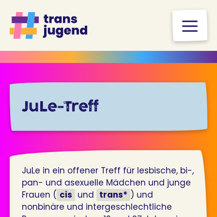
Zum
Inhalt
M
springen
JuLe-Treff
JuLe in ein offener Treff für lesbische, bi-,
pan- und asexuelle Mädchen und junge
Frauen (
cis
und
trans*
) und
nonbinäre und intergeschlechtliche