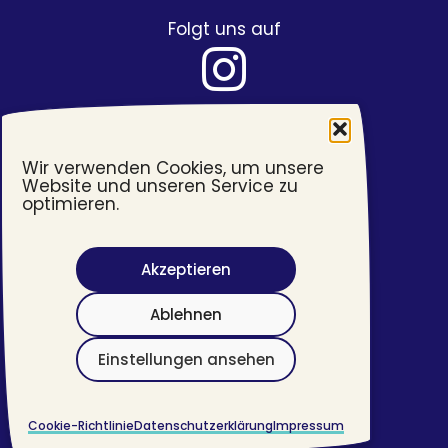
Folgt uns auf
Wir verwenden Cookies, um unsere
Website und unseren Service zu
optimieren.
Akzeptieren
Barrierefreiheit
Ablehnen
Impressum
Datenschutzerklärung
Einstellungen ansehen
©
2026 #transjugend
Cookie-Richtlinie
Datenschutzerklärung
Impressum