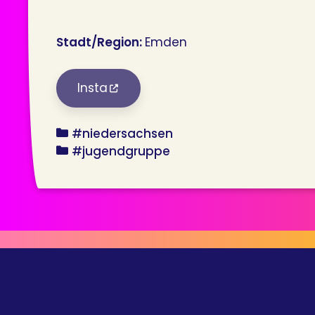
Stadt/Region:
Emden
Insta
bundesland
#niedersachsen
angebot
#jugendgruppe