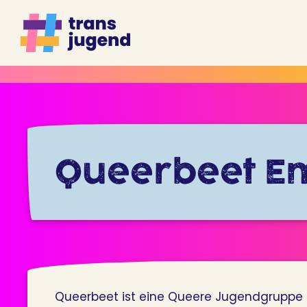
Zum
Inhalt
springen
Queerbeet E
Queerbeet ist eine Queere Jugendgruppe 