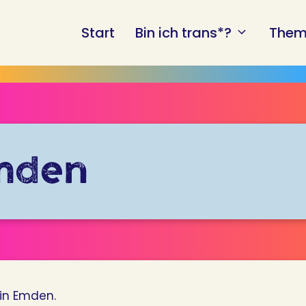
Start
Bin ich trans*?
Them
mden
in Emden.