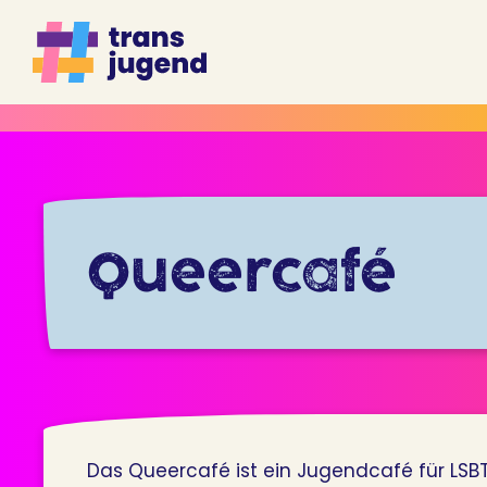
Zum
Inhalt
springen
Queercafé
Das Queercafé ist ein Jugendcafé für LSBT