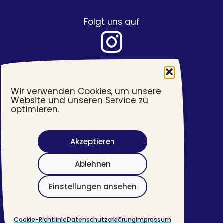
Folgt uns auf
Wir verwenden Cookies, um unsere
Website und unseren Service zu
optimieren.
Akzeptieren
Barrierefreiheit
Ablehnen
Impressum
Datenschutzerklärung
Einstellungen ansehen
©
2026 #transjugend
Cookie-Richtlinie
Datenschutzerklärung
Impressum