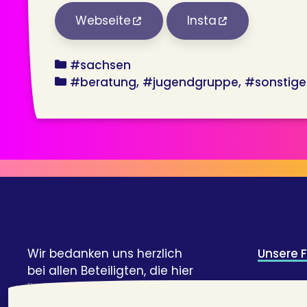
Webseite
Insta
bundesland
#sachsen
angebot
#beratung
#jugendgruppe
#sonstige
Wir bedanken uns herzlich
Unsere 
bei allen Beteiligten, die hier
ihre Geschichte und Expertise
Credits 
geteilt haben!