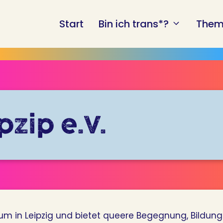
Start
Bin ich trans*?
Them
pzip e.V.
rum in Leipzig und bietet queere Begegnung, Bildun