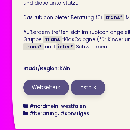
und diese unterstützt.
Das rubicon bietet Beratung für
trans*
M
Außerdem treffen sich im rubicon angeleite
Gruppe
Trans
*KidsCologne (für Kinder u
trans*
und
inter*
Schwimmen.
Stadt/Region:
Köln
Webseite
Insta
bundesland
#nordrhein-westfalen
angebot
#beratung
#sonstiges