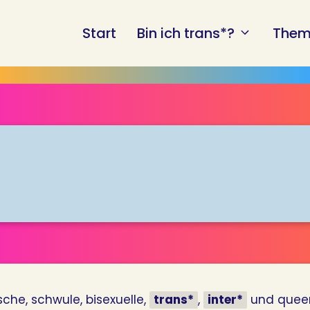
Start
Bin ich trans*?
Them
ische, schwule, bisexuelle,
trans*
,
inter*
und queer