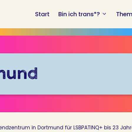
Start
Bin ich trans*?
Them
tmund
endzentrum in Dortmund für LSBPATINQ+ bis 23 Jahr