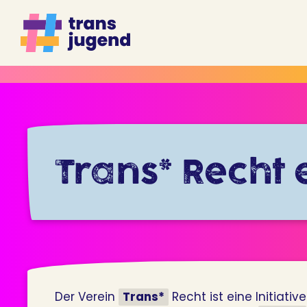
Zum
Inhalt
springen
Trans* Recht e
Der Verein
Trans*
Recht ist eine Initiativ