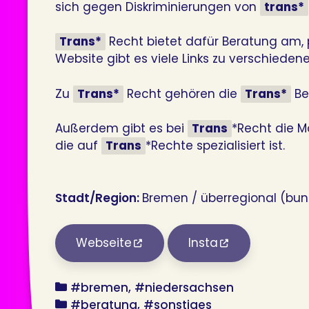
sich gegen Diskriminierungen von
trans*
Trans*
Recht bietet dafür Beratung am, 
Website gibt es viele Links zu verschieden
Zu
Trans*
Recht gehören die
Trans*
Be
Außerdem gibt es bei
Trans
*Recht die M
die auf
Trans
*Rechte spezialisiert ist.
Stadt/Region:
Bremen / überregional (bu
Webseite
Insta
bundesland
#bremen
#niedersachsen
angebot
#beratung
#sonstiges