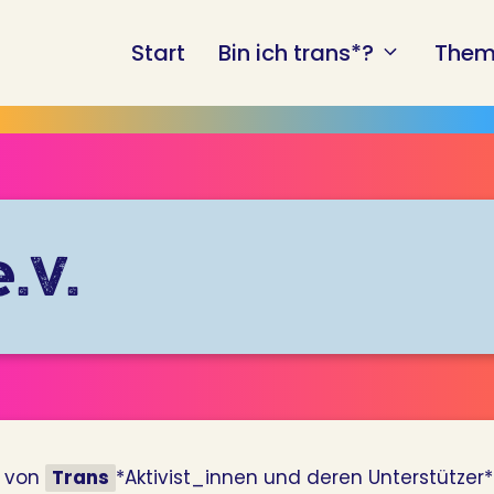
Start
Bin ich trans*?
Them
.V.
e von
Trans
*Aktivist_innen und deren Unterstütze