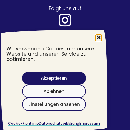
Folgt uns auf
Wir verwenden Cookies, um unsere
Website und unseren Service zu
optimieren.
Akzeptieren
Barrierefreiheit
Ablehnen
Impressum
Datenschutzerklärung
Einstellungen ansehen
©
2026 #transjugend
Cookie-Richtlinie
Datenschutzerklärung
Impressum