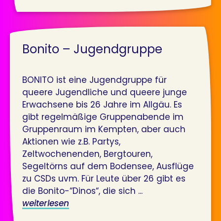
Bonito – Jugendgruppe
BONITO ist eine Jugendgruppe für
queere Jugendliche und queere junge
Erwachsene bis 26 Jahre im Allgäu. Es
gibt regelmäßige Gruppenabende im
Gruppenraum im Kempten, aber auch
Aktionen wie z.B. Partys,
Zeltwochenenden, Bergtouren,
Segeltörns auf dem Bodensee, Ausflüge
zu CSDs uvm. Für Leute über 26 gibt es
die Bonito-“Dinos“, die sich ...
weiterlesen