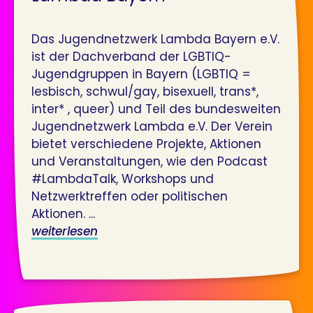
Das Jugendnetzwerk Lambda Bayern e.V.
ist der Dachverband der LGBTIQ-
Jugendgruppen in Bayern (LGBTIQ =
lesbisch, schwul/gay, bisexuell, trans*,
inter* , queer) und Teil des bundesweiten
Jugendnetzwerk Lambda e.V. Der Verein
bietet verschiedene Projekte, Aktionen
und Veranstaltungen, wie den Podcast
#LambdaTalk, Workshops und
Netzwerktreffen oder politischen
Aktionen. ...
weiterlesen