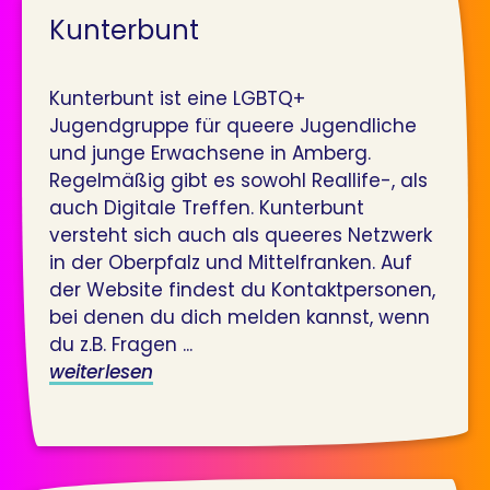
Kunterbunt
Kunterbunt ist eine LGBTQ+
Jugendgruppe für queere Jugendliche
und junge Erwachsene in Amberg.
Regelmäßig gibt es sowohl Reallife-, als
auch Digitale Treffen. Kunterbunt
versteht sich auch als queeres Netzwerk
in der Oberpfalz und Mittelfranken. Auf
der Website findest du Kontaktpersonen,
bei denen du dich melden kannst, wenn
du z.B. Fragen ...
weiterlesen