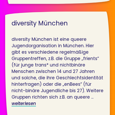
diversity München
diversity München ist eine queere
Jugendorganisation in München. Hier
gibt es verschiedene regelmäßige
Gruppentreffen, z.B. die Gruppe „frients“
(für junge trans* und nichtbinäre
Menschen zwischen 14 und 27 Jahren
und solche, die ihre Geschlechtsidentität
hinterfragen) oder die „enBees“ (für
nicht-binäre Jugendliche bis 27). Weitere
Gruppen richten sich z.B. an queere ...
weiterlesen