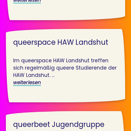
weiterlesen
queerspace HAW Landshut
Im queerspace HAW Landshut treffen
sich regelmäßig queere Studierende der
HAW Landshut. ...
weiterlesen
queerbeet Jugendgruppe