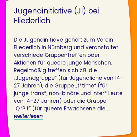
Jugendinitiative (JI) bei
Fliederlich
Die Jugendinitiave gehört zum Verein
Fliederlich in Nürnberg und veranstaltet
verschiede Gruppentreffen oder
Aktionen für queere junge Menschen.
Regelmäßig treffen sich z.B. die
„Jugendgruppe“ (für Jugendliche von 14-
27 Jahren), die Gruppe „t*time“ (für
junge trans*, non-binäre und inter* Leute
von 14-27 Jahren) oder die Gruppe
„Q*Pit“ (für queere Erwachsene die ...
weiterlesen