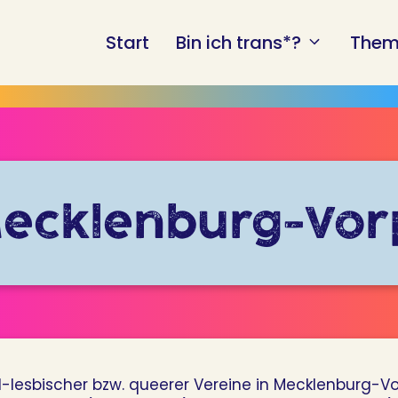
Start
Bin ich trans*?
Them
Mecklenburg-Vor
l-lesbischer bzw. queerer Vereine in Mecklenburg-