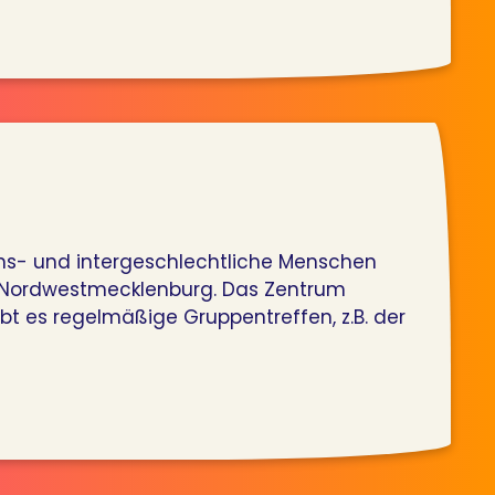
rans- und intergeschlechtliche Menschen
is Nordwestmecklenburg. Das Zentrum
t es regelmäßige Gruppentreffen, z.B. der