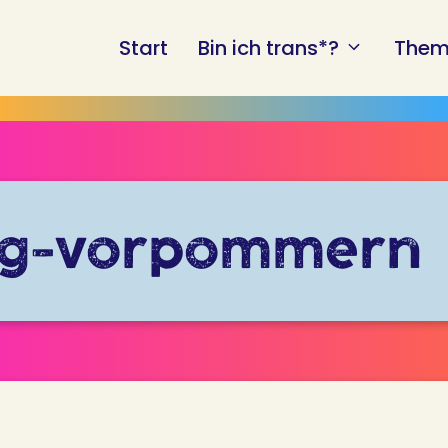
Start
Bin ich trans*?
Them
rg-vorpommern