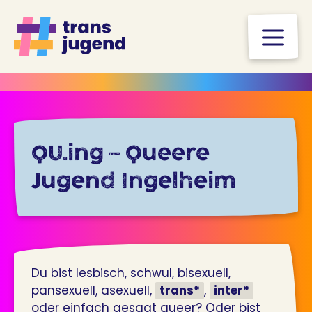
Zum
Inhalt
M
springen
QU.ing – Queere
Jugend Ingelheim
Du bist lesbisch, schwul, bisexuell,
pansexuell, asexuell,
trans*
,
inter*
oder einfach gesagt queer? Oder bist