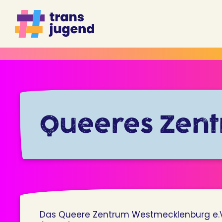
Zum
Inhalt
springen
Queeres Zent
Das Queere Zentrum Westmecklenburg e.V. i