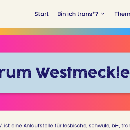
Start
Bin ich trans*?
Them
rum Westmeckle
st eine Anlaufstelle für lesbische, schwule, bi-, t