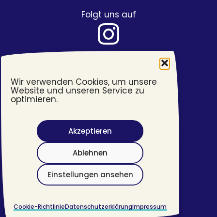
Folgt uns auf
Wir verwenden Cookies, um unsere
Website und unseren Service zu
optimieren.
Akzeptieren
Barrierefreiheit
Ablehnen
Impressum
Datenschutzerklärung
Einstellungen ansehen
©
2026 #transjugend
Cookie-Richtlinie
Datenschutzerklärung
Impressum