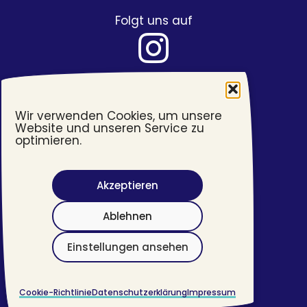
Folgt uns auf
Wir verwenden Cookies, um unsere
Website und unseren Service zu
optimieren.
Akzeptieren
Barrierefreiheit
Ablehnen
Impressum
Datenschutzerklärung
Einstellungen ansehen
©
2026 #transjugend
Cookie-Richtlinie
Datenschutzerklärung
Impressum