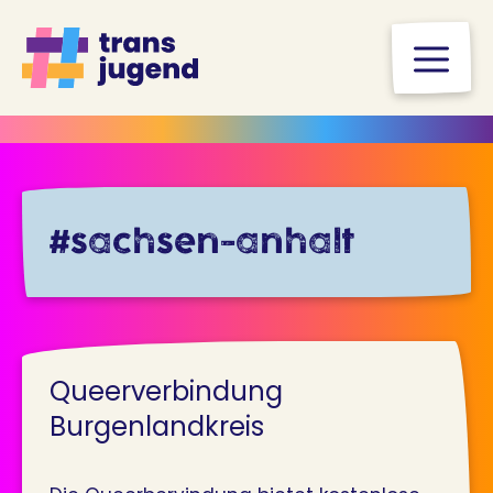
Zum
Inhalt
M
springen
#sachsen-anhalt
Queerverbindung
Burgenlandkreis