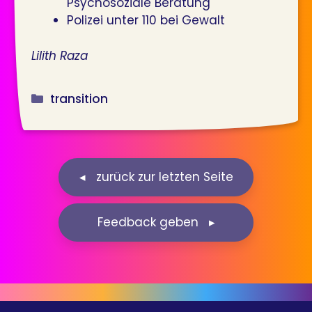
Psychosoziale Beratung­
Polizei unter 110 bei Gewalt
Lilith Raza
Kategorien
transition
Feedback geben ▸