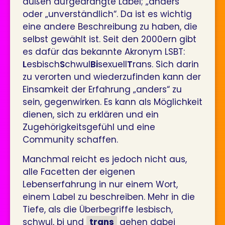
außen aufgedrängte Label; „anders“
oder „unverständlich“. Da ist es wichtig
eine andere Beschreibung zu haben, die
selbst gewählt ist. Seit den 2000ern gibt
es dafür das bekannte Akronym LSBT:
L
esbisch
S
chwul
Bi
sexuell
T
rans. Sich darin
zu verorten und wiederzufinden kann der
Einsamkeit der Erfahrung „anders“ zu
sein, gegenwirken. Es kann als Möglichkeit
dienen, sich zu erklären und ein
Zugehörigkeitsgefühl und eine
Community schaffen.
Manchmal reicht es jedoch nicht aus,
alle Facetten der eigenen
Lebenserfahrung in nur einem Wort,
einem Label zu beschreiben. Mehr in die
Tiefe, als die Überbegriffe lesbisch,
schwul, bi und
trans
gehen dabei