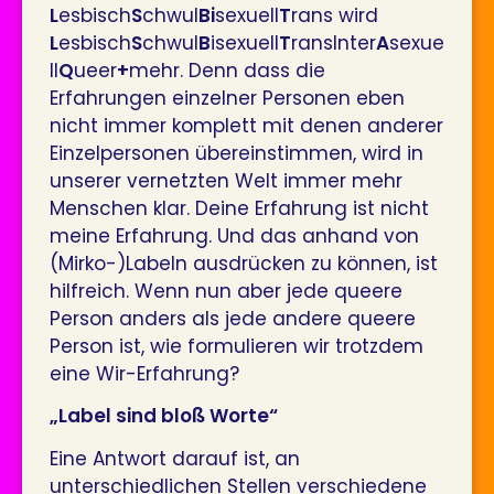
L
esbisch
S
chwul
Bi
sexuell
T
rans wird
L
esbisch
S
chwul
B
isexuell
T
ransInter
A
sexue
ll
Q
ueer
+
mehr. Denn dass die
Erfahrungen einzelner Personen eben
nicht immer komplett mit denen anderer
Einzelpersonen übereinstimmen, wird in
unserer vernetzten Welt immer mehr
Menschen klar. Deine Erfahrung ist nicht
meine Erfahrung. Und das anhand von
(Mirko-)Labeln ausdrücken zu können, ist
hilfreich. Wenn nun aber jede queere
Person anders als jede andere queere
Person ist, wie formulieren wir trotzdem
eine Wir-Erfahrung?
„Label sind bloß Worte“
Eine Antwort darauf ist, an
unterschiedlichen Stellen verschiedene