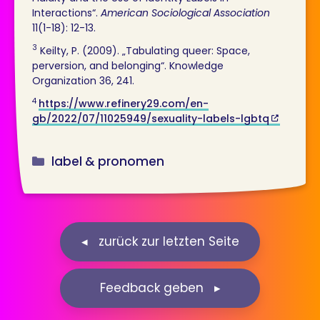
Interactions“.
American Sociological Association
11(1-18): 12-13.
3
Keilty, P. (2009). „Tabulating queer: Space,
perversion, and belonging“. Knowledge
Organization 36, 241.
4
https://www.refinery29.com/en-
gb/2022/07/11025949/sexuality-labels-lgbtq
Kategorien
label & pronomen
Feedback geben ▸