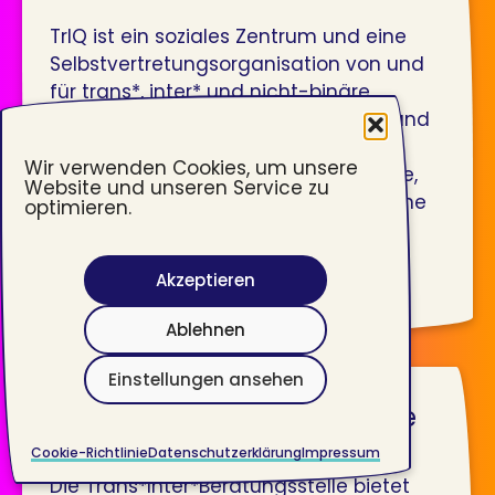
TrIQ ist ein soziales Zentrum und eine
Selbstvertretungsorganisation von und
für trans*, inter* und nicht-binäre
Personen. TrIQ bietet psychosoziale und
fachliche Beratung, Gruppentreffen,
Wir verwenden Cookies, um unsere
Freizeit- und Unterstützungsangebote,
Website und unseren Service zu
Kunst- und Kulturveranstaltungen, eine
optimieren.
Bibliothek und vieles mehr. ...
weiterlesen
Akzeptieren
Ablehnen
Einstellungen ansehen
Trans*Inter*Beratungsstelle
Cookie-Richtlinie
Datenschutzerklärung
Impressum
Die Trans*Inter*Beratungsstelle bietet