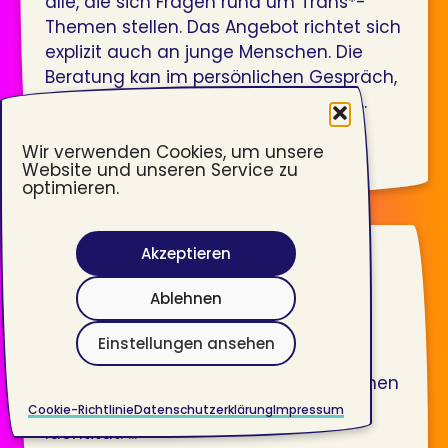
alle, die sich Fragen rund um Trans*-
Themen stellen. Das Angebot richtet sich
explizit auch an junge Menschen. Die
Beratung kan im persönlichen Gespräch,
am Telefon oder online stattfinden. ...
weiterlesen
Wir verwenden Cookies, um unsere
Website und unseren Service zu
optimieren.
Akzeptieren
Trans*Beratung Hanau
Ablehnen
Die Trans*Beratung Hanau bietet
Einstellungen ansehen
kostenlose Beratung für trans* und
nicht-binäre Personen und alle Personen
mit Fragen zu ihrer geschlechtlichen
Cookie-Richtlinie
Datenschutzerklärung
Impressum
Identität. ...