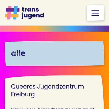
Zum
Inhalt
M
springen
alle
Queeres Jugendzentrum
Freiburg