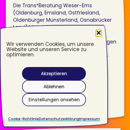
Die Trans*Beratung Weser-Ems
(Oldenburg, Emsland, Ostfriesland,
Oldenburger Münsterland, Osnabrücker
Land) bietet akzeptierende,
unabhängige und professionelle
Beratung auf Augenhöhe zu allen Fragen
Wir verwenden Cookies, um unsere
der Trans*Geschlechtlichkeit,
Website und unseren Service zu
optimieren.
geschlechtlichen Identität und Nicht-
Binärität für trans* Personen, für
Personen, die sich fragen, ob sie
Akzeptieren
vielleicht trans* sind und für An- und
Zugehörige. Eine Übersicht aller
Ablehnen
Beratungsstandorte und ...
weiterlesen
Einstellungen ansehen
Cookie-Richtlinie
Datenschutzerklärung
Impressum