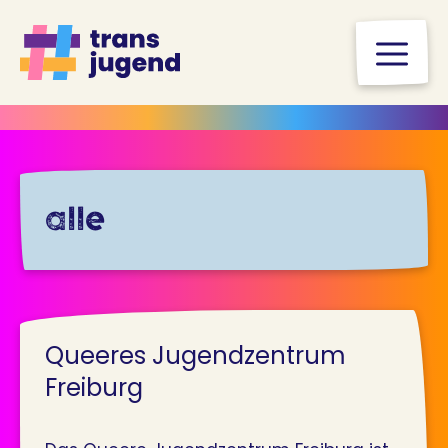
Zum
Inhalt
M
springen
alle
Queeres Jugendzentrum
Freiburg